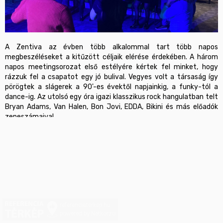
A Zentiva az évben több alkalommal tart több napos 
megbeszéléseket a kitűzött céljaik elérése érdekében. A három 
napos meetingsorozat első estélyére kértek fel minket, hogy 
rázzuk fel a csapatot egy jó bulival. Vegyes volt a társaság így 
pörögtek a slágerek a 90'-es évektől napjainkig, a funky-tól a 
dance-ig. Az utolsó egy óra igazi klasszikus rock hangulatban telt 
Bryan Adams, Van Halen, Bon Jovi, EDDA, Bikini és más előadók 
zeneszámaival.
referenciaterkep.hu
powered by Netkorzo