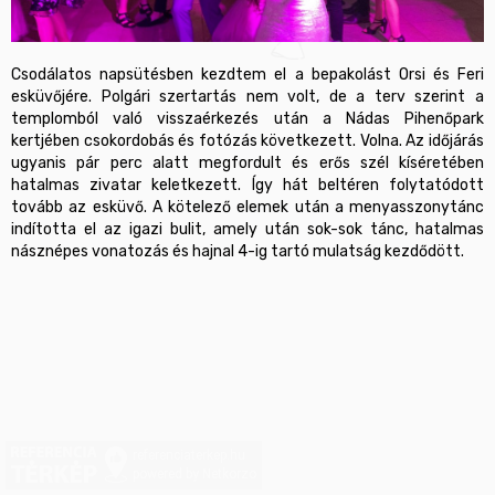
Csodálatos napsütésben kezdtem el a bepakolást Orsi és Feri 
esküvőjére. Polgári szertartás nem volt, de a terv szerint a 
templomból való visszaérkezés után a Nádas Pihenőpark 
kertjében csokordobás és fotózás következett. Volna. Az időjárás 
ugyanis pár perc alatt megfordult és erős szél kíséretében 
hatalmas zivatar keletkezett. Így hát beltéren folytatódott 
tovább az esküvő. A kötelező elemek után a menyasszonytánc 
indította el az igazi bulit, amely után sok-sok tánc, hatalmas 
násznépes vonatozás és hajnal 4-ig tartó mulatság kezdődött. 
referenciaterkep.hu
powered by Netkorzo