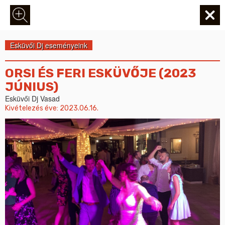
Esküvői Dj eseményeink
ORSI ÉS FERI ESKÜVŐJE (2023
JÚNIUS)
Esküvői Dj Vasad
Kivételezés éve:
2023.06.16.